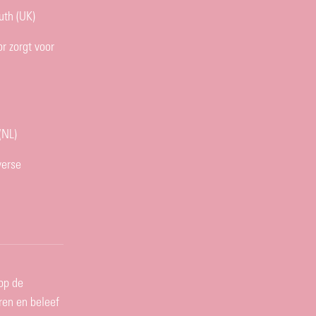
th (UK)
r zorgt voor
(NL)
verse
op de
eren en beleef