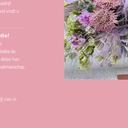
edrijf
nd vindt u
ctie!
e
plekke de
 delen hun
m vakmanschap
jl zien in