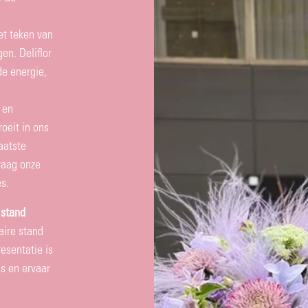
et teken van
en. Deliflor
de energie,
 en
roeit in ons
aatste
raag onze
es.
 stand
laire stand
esentatie is
s en ervaar