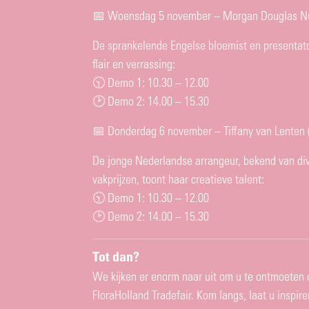
📅 Woensdag 5 november – Morgan Douglas Nu
De sprankelende Engelse bloemist en presentato
flair en verrassing:
🕥 Demo 1: 10.30 – 12.00
Home
🕑 Demo 2: 14.00 – 15.30
Assortiment
📅 Donderdag 6 november – Tiffany van Lenten 
Over Deliflor
De jonge Nederlandse arrangeur, bekend van di
Inspiratie
vakprijzen, toont haar creatieve talent:
Werken bij
🕥 Demo 1: 10.30 – 12.00
Nieuws
🕑 Demo 2: 14.00 – 15.30
Brochures
Tot dan?
Contact
We kijken er enorm naar uit om u te ontmoeten 
FloraHolland Tradefair. Kom langs, laat u inspir
NL
UK