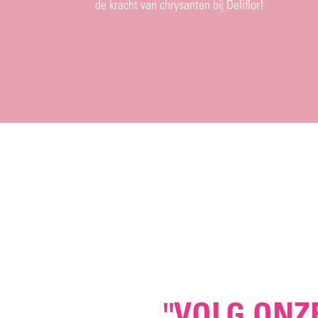
de kracht van chrysanten bij Deliflor!
"VOLG ONZ