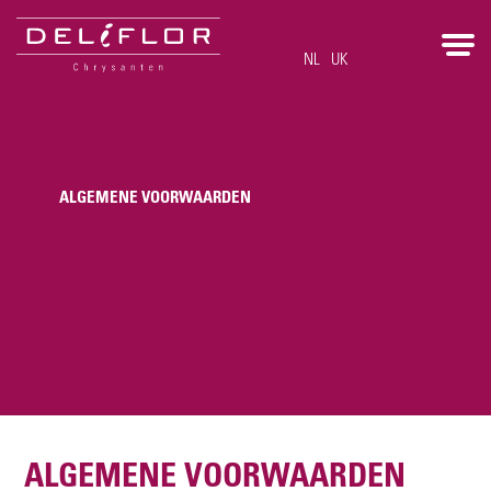
NL
UK
Over Deliflor
Assortiment
Werken bij
Brochures
Inspiratie
Contact
Nieuws
Home
ALGEMENE VOORWAARDEN
ALGEMENE VOORWAARDEN